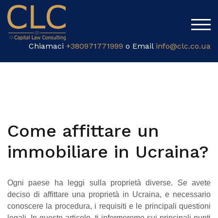
TOG
Chiamaci
+380971771999
o Email
info@clc.co.ua
Come affittare un
immobiliare in Ucraina?
Ogni paese ha leggi sulla proprietà diverse. Se avete
deciso di affittare una proprietà in Ucraina, e necessario
conoscere la procedura, i requisiti e le principali questioni
legali. In questo articolo, ti informeremo sui principali punti