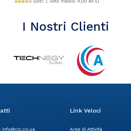
(voti: 7, voto medio: 4,00 из 5)
I Nostri Clienti
atti
Link Veloci
:
info@clc.co.ua
Aree di Attività