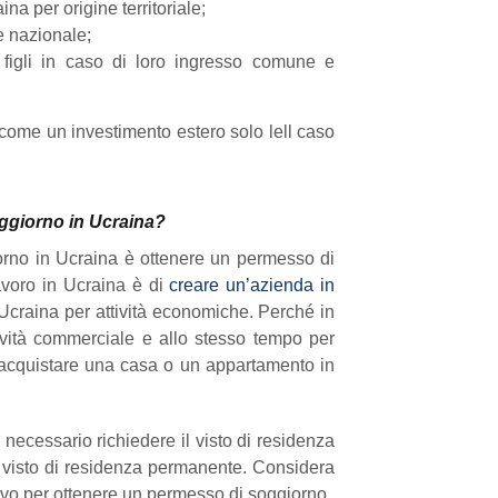
na per origine territoriale;
e nazionale;
oro figli in caso di loro ingresso comune e
o come un investimento estero solo lell caso
ggiorno in Ucraina?
orno in Ucraina è ottenere un permesso di
avoro in Ucraina è di
creare un’azienda in
 Ucraina per attività economiche. Perché in
ività commerciale e allo stesso tempo per
o acquistare una casa o un appartamento in
ecessario richiedere il visto di residenza
 visto di residenza permanente. Considera
ivo per ottenere un permesso di soggiorno.