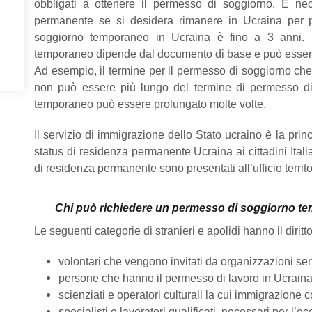
obbligati a ottenere il permesso di soggiorno. È ne
permanente se si desidera rimanere in Ucraina per p
soggiorno temporaneo in Ucraina è fino a 3 anni. I
temporaneo dipende dal documento di base e può essere r
Ad esempio, il termine per il permesso di soggiorno che 
non può essere più lungo del termine di permesso di
temporaneo può essere prolungato molte volte.
Il servizio di immigrazione dello Stato ucraino è la pri
status di residenza permanente Ucraina ai cittadini Itali
di residenza permanente sono presentati all’ufficio territo
Chi può richiedere un permesso di soggiorno t
Le seguenti categorie di stranieri e apolidi hanno il diri
volontari che vengono invitati da organizzazioni se
persone che hanno il permesso di lavoro in Ucraina
scienziati e operatori culturali la cui immigrazione c
specialisti e lavoratori qualificati, necessari per l’