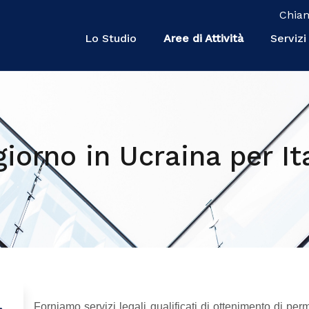
Chia
Lo Studio
Aree di Attività
Servizi
orno in Ucraina per Ita
Forniamo servizi legali qualificati di ottenimento di p