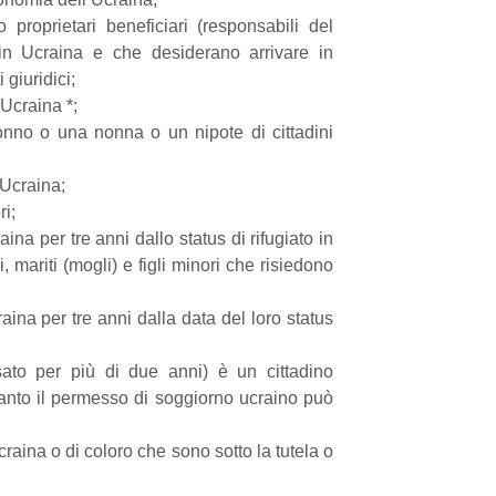
 proprietari beneficiari (responsabili del
 in Ucraina e che desiderano arrivare in
i giuridici;
 Ucraina *;
onno o una nonna o un nipote di cittadini
’Ucraina;
ri;
na per tre anni dallo status di rifugiato in
, mariti (mogli) e figli minori che risiedono
ina per tre anni dalla data del loro status
ato per più di due anni) è un cittadino
pertanto il permesso di soggiorno ucraino può
Ucraina o di coloro che sono sotto la tutela o