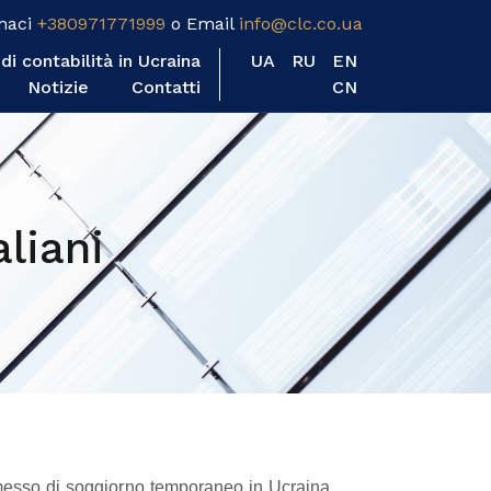
maci
+380971771999
o Email
info@clc.co.ua
 di contabilità in Ucraina
UA
RU
EN
Notizie​
Contatti
CN
liani
ermesso di soggiorno temporaneo in Ucraina