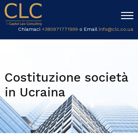
TOG
Chiamaci
+380971771999
o Email
info@clc.co.ua
Costituzione società
in Ucraina